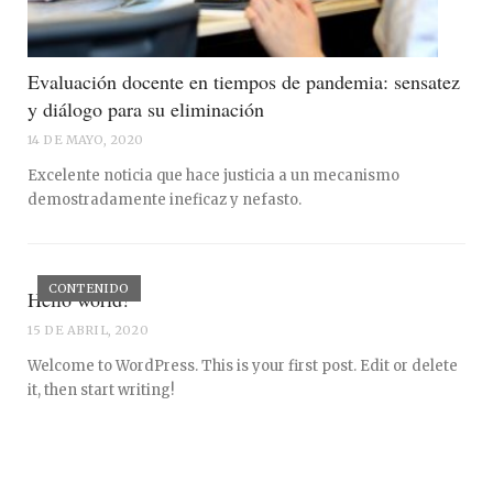
Evaluación docente en tiempos de pandemia: sensatez
y diálogo para su eliminación
14 DE MAYO, 2020
Excelente noticia que hace justicia a un mecanismo
demostradamente ineficaz y nefasto.
CONTENIDO
Hello world!
15 DE ABRIL, 2020
Welcome to WordPress. This is your first post. Edit or delete
it, then start writing!