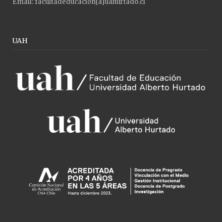
Email: facultadeducacion[a]uahurtado.cl
UAH