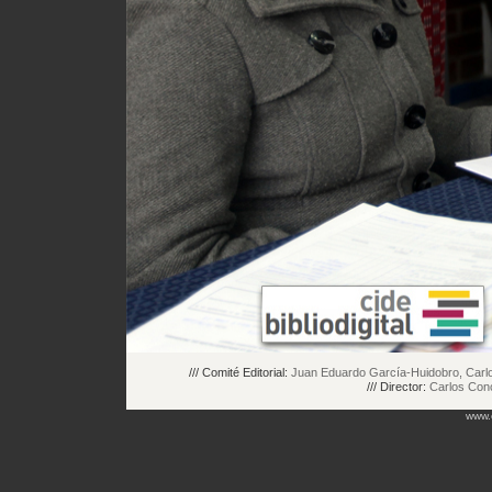
/// Comité Editorial:
Juan Eduardo García-Huidobro, Carlos
/// Director:
Carlos Con
www.