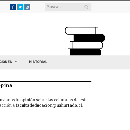
Facebook
Twitter
Instagram
CIONES
HISTORIAL
Opina
nvíanos tu opinión sobre las columnas de esta
ección a
facultadeducacion@uahurtado.cl
.