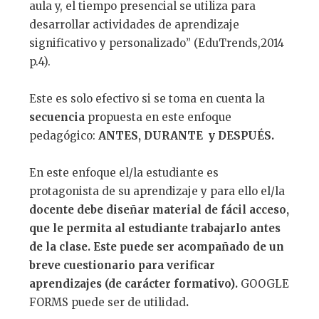
aula y, el tiempo presencial se utiliza para
desarrollar actividades de aprendizaje
significativo y personalizado” (EduTrends,2014
p.4).
Este es solo efectivo si se toma en cuenta la
secuencia
propuesta en este enfoque
pedagógico:
ANTES, DURANTE y DESPU
É
S.
En este enfoque el/la estudiante es
protagonista de su aprendizaje y para ello el/la
docente debe dise
ñ
ar material de f
á
cil acceso,
que le permita al estudiante trabajarlo antes
de la clase. Este puede ser acompa
ñ
ado de un
breve cuestionario para verificar
aprendizajes (de car
á
cter formativo).
GOOGLE
FORMS puede ser de utilidad
.