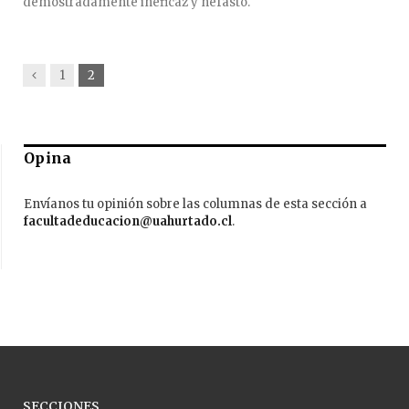
demostradamente ineficaz y nefasto.
Previous
1
2
Opina
Envíanos tu opinión sobre las columnas de esta sección a
facultadeducacion@uahurtado.cl
.
SECCIONES