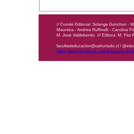
// Comité Editorial: Solange Gorichon -
Maureira.- Andrea Ruffinelli - Carolina Fl
M. José Valdebenito /// Editora: M. Paz 
facultadeducacion@uahurtado.cl / @edu
https://www.facebook.com/EducacionUA