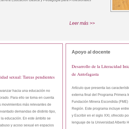
 Carrera Educación Básica y Pedagogía para Profesionales
Leer más >>
Apoyo al docente
Desarrollo de la Literacidad Ini
de Antofagasta
idad sexual: Tareas pendientes
Artículo que presenta las característ
avanzar hacia una educación no
externa final del Programa Primera 
sorado. Para ello se toma en cuenta
Fundación Minera Escondida (FME) 
los movimientos más relevantes de
Región. Este programa incluye entr
levantado demandas de distinto tipo,
y Escribir en el siglo XXI, ofrecido 
 la educación. En este ámbito se
lenguaje de la Universidad Alberto Hu
 abuso y acoso sexual en espacios