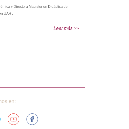
démica y Directora Magister en Didáctica del
ón UAH .
Leer más >>
nos en: