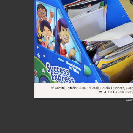
/// Comité Editorial:
Juan Eduardo García-Huidobro, Carlos
/// Director:
Carlos Con
www.