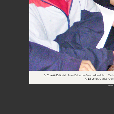
/// Comité Editorial:
Juan Eduardo García-Huidobro, Carlos
/// Director:
Carlos Con
www.